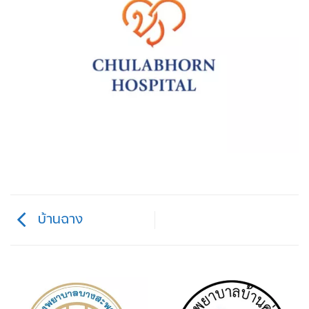
บ้านฉาง