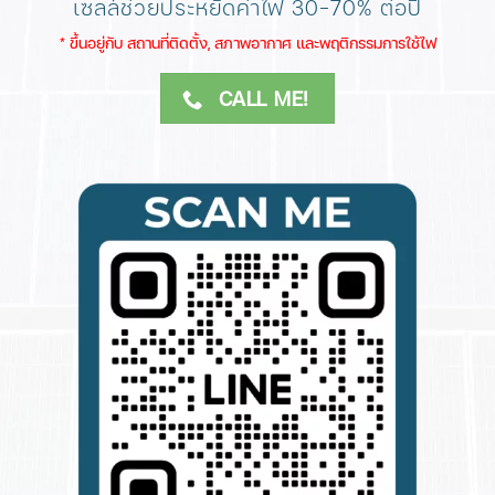
เซลล์ช่วยประหยัดค่าไฟ 30-70% ต่อปี
​* ขึ้นอยู่กับ สถานที่ติดตั้ง, สภาพอากาศ​ และพฤติกรรมการใช้ไฟ
CALL ME!