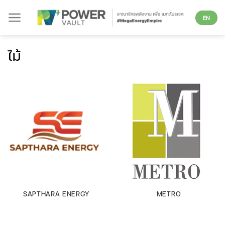
Skip
EN
to
content
ไม้
SAPTHARA ENERGY
METRO