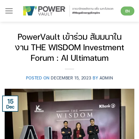
Skip
EN
to
content
PowerVault เข้าร่วม สัมมนาใน
งาน THE WISDOM Investment
Forum : AI Ultimatum
POSTED ON
DECEMBER 15, 2023
BY
ADMIN
15
Dec