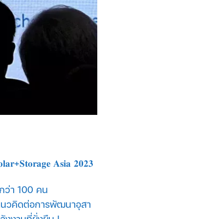
𝐭𝐨𝐫𝐚𝐠𝐞 𝐀𝐬𝐢𝐚 𝟐𝟎𝟐𝟑
กกว่า 100 คน
ปัน แนวคิดต่อการพัฒนาอุสา
งานที่ยั่งยืน !