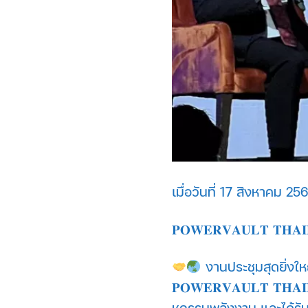
เมื่อวันที่ 17 สิงหาคม 2
𝐏𝐎𝐖𝐄𝐑𝐕𝐀𝐔𝐋𝐓 𝐓𝐇𝐀𝐈𝐋
งานประชุมสุดยิ่งใ
𝐏𝐎𝐖𝐄𝐑𝐕𝐀𝐔𝐋𝐓 𝐓𝐇
หกรรมพลังงาน และได้รับฟั