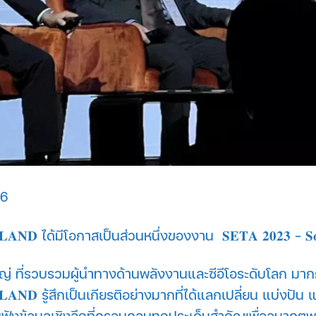
566
𝐀𝐍𝐃 ได้มีโอกาสเป็นส่วนหนึ่งของงาน 𝐒𝐄𝐓𝐀 𝟐𝟎𝟐𝟑 – 𝐒𝐨𝐥𝐚𝐫+𝐒
หญ่ ที่รวบรวมผู้นำทางด้านพลังงานและซีอีโอระดับโลก มา
𝐈𝐋𝐀𝐍𝐃 รู้สึกเป็นเกียรติอย่างมากที่ได้แลกเปลี่ยน แบ่ง
งข้อมูลเชิงลึกที่ครอบคลุมทุกประเด็นสำคัญเพื่ออนาคตพลัง