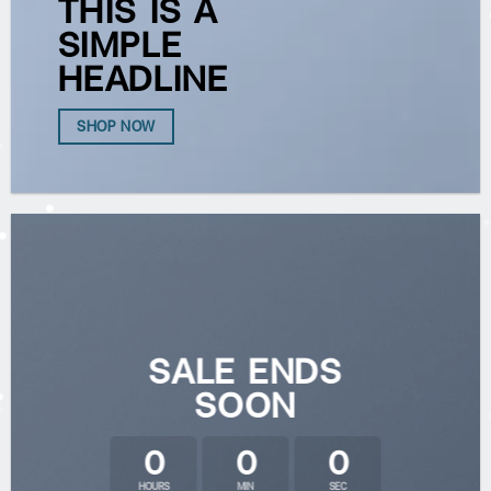
THIS IS A
SIMPLE
HEADLINE
SHOP NOW
SALE ENDS
SOON
0
0
0
HOURS
MIN
SEC