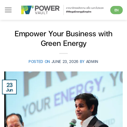
Skip
EN
to
content
Empower Your Business with
Green Energy
POSTED ON
JUNE 23, 2026
BY
ADMIN
23
Jun