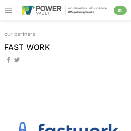
Skip
EN
to
content
our partners
FAST WORK