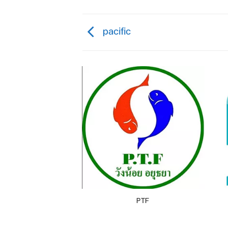
pacific
WONGJORN
PTF