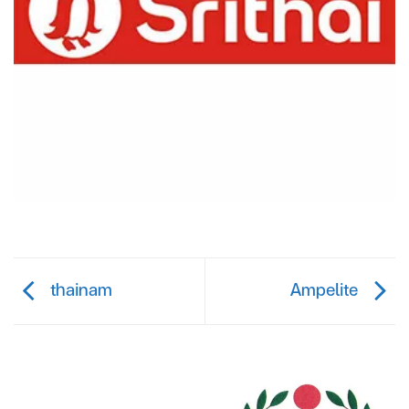
thainam
Ampelite